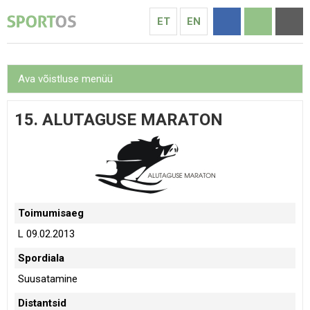
ET
EN
Ava võistluse menüü
15. ALUTAGUSE MARATON
Toimumisaeg
L 09.02.2013
Spordiala
Suusatamine
Distantsid