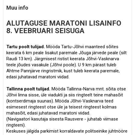
Muu info
ALUTAGUSE MARATONI LISAINFO
8. VEEBRUARI SEISUGA
Tartu poolt tulijad.
Mööda Tartu-Jõhvi maanteed sõites
keerata 6 km peale Iisakut paremale Jõuga järvede peale (silt
Raudi 13 km). Järgmisest ristist keerata Jõhvi-Vasknarva
teele jõudes vasakule (Jõhvi poole). U 9 km pärast tuleb
Ahtme Pannjärve ringristmik, kust tuleb keerata paremale,
edasi juhatavad maratoni viidad.
Tallinna poolt tulijad.
Mööda Tallinna-Narva mnt. sõita otse
Jõhvi linna sisse, üle viadukti ja siis ringteelt teine mahasõit
(kontserdimaja suunas). Mööda Jõhvi-Vasknarva teed
esimesest ringteest otse üle ja teisest ringteest kolmas
mahasõit, edasi juhatavad maratoni viidad.
(Navigaatori kasutaja sisesta Rausvere - juhatab viimase
ringteeni).
Keskuses jälgida parkimist korraldavate politseinike juhtnööre