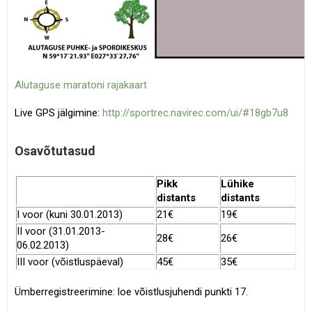
Alutaguse maratoni rajakaart
Live GPS jälgimine:
http://sportrec.navirec.com/ui/#18gb7u8
Osavõtutasud
Pikk
Lühike
distants
distants
I voor (kuni 30.01.2013)
21€
19€
II voor (31.01.2013-
28€
26€
06.02.2013)
III voor (võistluspäeval)
45€
35€
Ümberregistreerimine: loe võistlusjuhendi punkti 17.