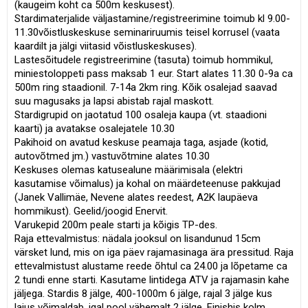
(kaugeim koht ca 500m keskusest).
Stardimaterjalide väljastamine/registreerimine toimub kl 9.00-
11.30võistluskeskuse seminariruumis teisel korrusel (vaata
kaardilt ja jälgi viitasid võistluskeskuses).
Lastesõitudele registreerimine (tasuta) toimub hommikul,
miniestoloppeti pass maksab 1 eur. Start alates 11.30 0-9a ca
500m ring staadionil. 7-14a 2km ring. Kõik osalejad saavad
suu magusaks ja lapsi abistab rajal maskott.
Stardigrupid on jaotatud 100 osaleja kaupa (vt. staadioni
kaarti) ja avatakse osalejatele 10.30
Pakihoid on avatud keskuse peamaja taga, asjade (kotid,
autovõtmed jm.) vastuvõtmine alates 10.30
Keskuses olemas katusealune määrimisala (elektri
kasutamise võimalus) ja kohal on määrdeteenuse pakkujad
(Janek Vallimäe, Nevene alates reedest, A2K laupäeva
hommikust). Geelid/joogid Enervit.
Varukepid 200m peale starti ja kõigis TP-des.
Raja ettevalmistus: nädala jooksul on lisandunud 15cm
värsket lund, mis on iga päev rajamasinaga ära pressitud. Raja
ettevalmistust alustame reede õhtul ca 24.00 ja lõpetame ca
2 tundi enne starti. Kasutame lintidega ATV ja rajamasin kahe
jäljega. Stardis 8 jälge, 400-1000m 6 jälge, rajal 3 jälge kus
laius võimaldab, igal pool vähemalt 2 jälge. Finishis kolm