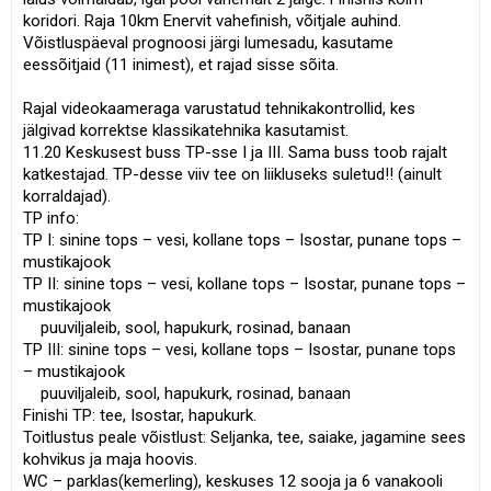
koridori. Raja 10km Enervit vahefinish, võitjale auhind.
Võistluspäeval prognoosi järgi lumesadu, kasutame
eessõitjaid (11 inimest), et rajad sisse sõita.
Rajal videokaameraga varustatud tehnikakontrollid, kes
jälgivad korrektse klassikatehnika kasutamist.
11.20 Keskusest buss TP-sse I ja III. Sama buss toob rajalt
katkestajad. TP-desse viiv tee on liikluseks suletud!! (ainult
korraldajad).
TP info:
TP I: sinine tops – vesi, kollane tops – Isostar, punane tops –
mustikajook
TP II: sinine tops – vesi, kollane tops – Isostar, punane tops –
mustikajook
puuviljaleib, sool, hapukurk, rosinad, banaan
TP III: sinine tops – vesi, kollane tops – Isostar, punane tops
– mustikajook
puuviljaleib, sool, hapukurk, rosinad, banaan
Finishi TP: tee, Isostar, hapukurk.
Toitlustus peale võistlust: Seljanka, tee, saiake, jagamine sees
kohvikus ja maja hoovis.
WC – parklas(kemerling), keskuses 12 sooja ja 6 vanakooli