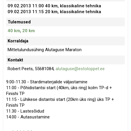
09.02.2013 11:00
40 km
, klassikaline tehnika
09.02.2013 11:15
20 km
, klassikaline tehnika
Tulemused
40 km
,
20 km
Korraldaja
Mittetulundusühing Alutaguse Maraton
Kontakt
Robert Peets, 55681084,
alutaguse@estoloppet.ee
9.00-11.30 - Stardimaterjalide väljastamine
11.00 - Põhidistantsi start (40km, üks ring) kolm TP-d +
Finishi TP
11.15 - Lühikese distantsi start (20km üks ring) üks TP +
Finishi TP
11.30 - Lastesõidud
14.00 - Autasustamine