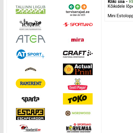
Kliki siia -
R
Kõikidele lõp
Mini Estolop