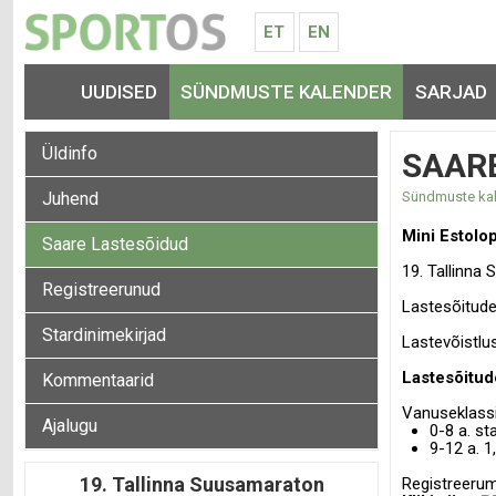
ET
EN
UUDISED
SÜNDMUSTE KALENDER
SARJAD
Üldinfo
SAAR
Juhend
Sündmuste ka
Mini Estolo
Saare Lastesõidud
19. Tallinna
Registreerunud
Lastesõitude 
Stardinimekirjad
Lastevõistlu
Lastesõitude
Kommentaarid
Vanuseklassid
Ajalugu
0-8 a. st
9-12 a. 1
19. Tallinna Suusamaraton
Registreerum