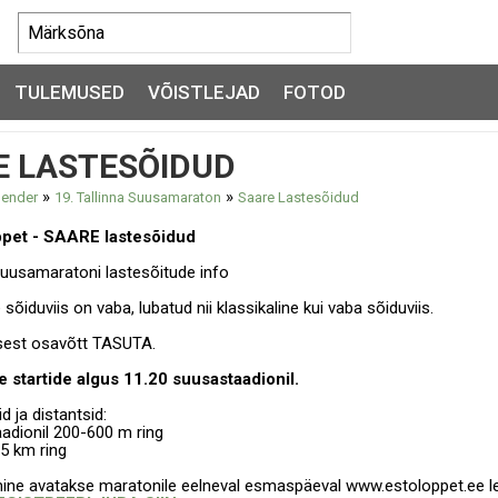
TULEMUSED
VÕISTLEJAD
FOTOD
E LASTESÕIDUD
»
»
lender
19. Tallinna Suusamaraton
Saare Lastesõidud
ppet - SAARE lastesõidud
 Suusamaratoni lastesõitude info
sõiduviis on vaba, lubatud nii klassikaline kui vaba sõiduviis.
sest osavõtt TASUTA.
 startide algus 11.20 suusastaadionil.
 ja distantsid:
aadionil 200-600 m ring
,5 km ring
ine avatakse maratonile eelneval esmaspäeval www.estoloppet.ee leh