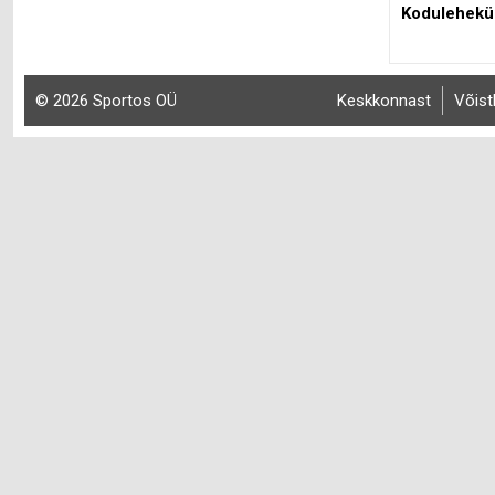
Kodulehekü
© 2026 Sportos OÜ
Keskkonnast
Võist