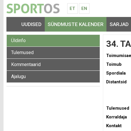
ET
EN
UUDISED
SÜNDMUSTE KALENDER
SARJAD
Üldinfo
34. 
Tulemused
Toimumisa
Kommentaarid
Toimub
Spordiala
Ajalugu
Distantsid
Tulemused
Korraldaja
Kontakt