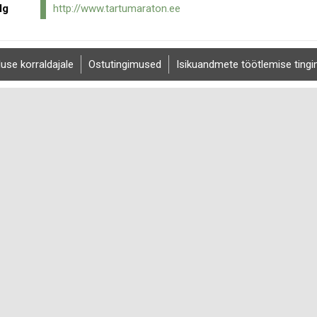
lg
http://www.tartumaraton.ee
luse korraldajale
Ostutingimused
Isikuandmete töötlemise ting