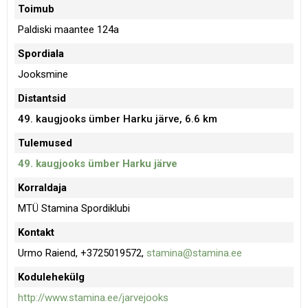
Toimub
Paldiski maantee 124a
Spordiala
Jooksmine
Distantsid
49. kaugjooks ümber Harku järve, 6.6 km
Tulemused
49. kaugjooks ümber Harku järve
Korraldaja
MTÜ Stamina Spordiklubi
Kontakt
Urmo Raiend, +3725019572,
stamina@stamina.ee
Kodulehekülg
http://www.stamina.ee/jarvejooks