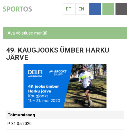
ET
EN
Ava võistluse menüü
49. KAUGJOOKS ÜMBER HARKU
JÄRVE
Toimumisaeg
P 31.05.2020