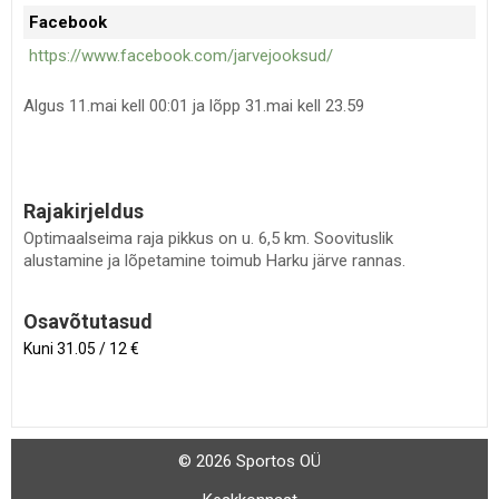
Facebook
https://www.facebook.com/jarvejooksud/
Algus 11.mai kell 00:01 ja lõpp 31.mai kell 23.59
Rajakirjeldus
Optimaalseima raja pikkus on u. 6,5 km. Soovituslik
alustamine ja lõpetamine toimub Harku järve rannas.
Osavõtutasud
Kuni 31.05 / 12 €
© 2026 Sportos OÜ