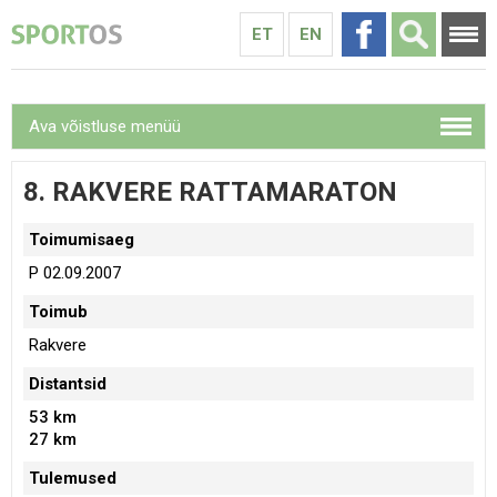
ET
EN
Ava võistluse menüü
8. RAKVERE RATTAMARATON
Toimumisaeg
P 02.09.2007
Toimub
Rakvere
Distantsid
53 km
27 km
Tulemused