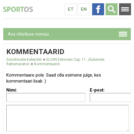
ET
EN
Ava võistluse menüü
KOMMENTAARID
»
Sündmuste kalender
ELION Estonian Cup 11. Jõulumäe
»
Rattamaraton
Kommentaarid
Kommentaare pole. Saad olla esimene julge, kes
kommentaari lisab :)
Nimi:
E-post: