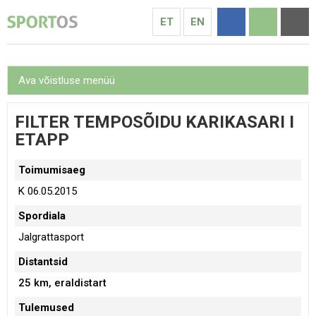
ET
EN
Ava võistluse menüü
FILTER TEMPOSÕIDU KARIKASARI I
ETAPP
Toimumisaeg
K 06.05.2015
Spordiala
Jalgrattasport
Distantsid
25 km
, eraldistart
Tulemused