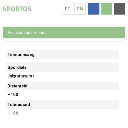
ET
EN
Ava võistluse menüü
Toimumisaeg
Spordiala
Jalgrattasport
Distantsid
H100
Tulemused
H100