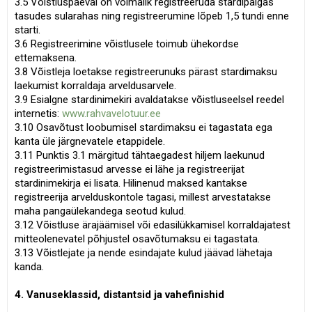
3.5 Võistluspäeval on võimalik registreeruda stardipaigas
tasudes sularahas ning registreerumine lõpeb 1,5 tundi enne
starti.
3.6 Registreerimine võistlusele toimub ühekordse
ettemaksena.
3.8 Võistleja loetakse registreerunuks pärast stardimaksu
laekumist korraldaja arveldusarvele.
3.9 Esialgne stardinimekiri avaldatakse võistluseelsel reedel
internetis:
www.rahvavelotuur.ee
3.10 Osavõtust loobumisel stardimaksu ei tagastata ega
kanta üle järgnevatele etappidele.
3.11 Punktis 3.1 märgitud tähtaegadest hiljem laekunud
registreerimistasud arvesse ei lähe ja registreerijat
stardinimekirja ei lisata. Hilinenud maksed kantakse
registreerija arvelduskontole tagasi, millest arvestatakse
maha pangaülekandega seotud kulud.
3.12 Võistluse ärajäämisel või edasilükkamisel korraldajatest
mitteolenevatel põhjustel osavõtumaksu ei tagastata.
3.13 Võistlejate ja nende esindajate kulud jäävad lähetaja
kanda.
4. Vanuseklassid, distantsid ja vahefinishid