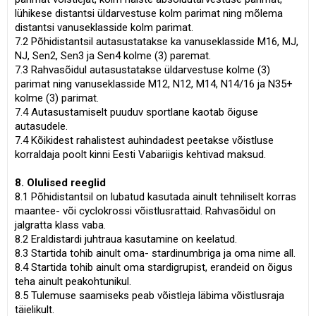
lühikese distantsi üldarvestuse kolm parimat ning mõlema
distantsi vanuseklasside kolm parimat.
7.2 Põhidistantsil autasustatakse ka vanuseklasside M16, MJ,
NJ, Sen2, Sen3 ja Sen4 kolme (3) paremat.
7.3 Rahvasõidul autasustatakse üldarvestuse kolme (3)
parimat ning vanuseklasside M12, N12, M14, N14/16 ja N35+
kolme (3) parimat.
7.4 Autasustamiselt puuduv sportlane kaotab õiguse
autasudele.
7.4 Kõikidest rahalistest auhindadest peetakse võistluse
korraldaja poolt kinni Eesti Vabariigis kehtivad maksud.
8. Olulised reeglid
8.1 Põhidistantsil on lubatud kasutada ainult tehniliselt korras
maantee- või cyclokrossi võistlusrattaid. Rahvasõidul on
jalgratta klass vaba.
8.2 Eraldistardi juhtraua kasutamine on keelatud.
8.3 Startida tohib ainult oma- stardinumbriga ja oma nime all.
8.4 Startida tohib ainult oma stardigrupist, erandeid on õigus
teha ainult peakohtunikul.
8.5 Tulemuse saamiseks peab võistleja läbima võistlusraja
täielikult.