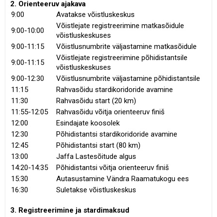
2. Orienteeruv ajakava
9:00
Avatakse võistluskeskus
Võistlejate registreerimine matkasõidule
9:00-10:00
võistluskeskuses
9:00-11:15
Võistlusnumbrite väljastamine matkasõidule
Võistlejate registreerimine põhidistantsile
9:00-11:15
võistluskeskuses
9:00-12:30
Võistlusnumbrite väljastamine põhidistantsile
11:15
Rahvasõidu stardikoridoride avamine
11:30
Rahvasõidu start (20 km)
11:55-12:05
Rahvasõidu võitja orienteeruv finiš
12:00
Esindajate koosolek
12:30
Põhidistantsi stardikoridoride avamine
12:45
Põhidistantsi start (80 km)
13:00
Jaffa Lastesõitude algus
14:20-14:35
Põhidistantsi võitja orienteeruv finiš
15:30
Autasustamine Vändra Raamatukogu ees
16:30
Suletakse võistluskeskus
3. Registreerimine ja stardimaksud