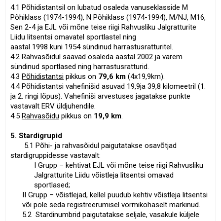
4.1 Põhidistantsil on lubatud osaleda vanuseklasside M
Põhiklass (1974-1994), N Põhiklass (1974-1994), M/NJ, M16,
Sen 2-4 ja EJL või mõne teise riigi Rahvusliku Jalgratturite
Liidu litsentsi omavatel sportlastel ning
aastal 1998 kuni 1954 sündinud harrastusratturitel.
4.2 Rahvasõidul saavad osaleda aastal 2002 ja varem
sündinud sportlased ning harrastusratturid.
4.3
Põhidistantsi
pikkus on
79,6 km
(4x19,9km).
4.4 Põhidistantsi vahefinišid asuvad 19,9ja 39,8 kilomeetril (1.
ja 2. ringi lõpus). Vahefiniši arvestuses jagatakse punkte
vastavalt ERV üldjuhendile.
4.5
Rahvasõidu
pikkus on
19,9 km
.
5. Stardigrupid
5.1 Põhi- ja rahvasõidul paigutatakse osavõtjad
stardigruppidesse vastavalt:
I Grupp – kehtivat EJL või mõne teise riigi Rahvusliku
Jalgratturite Liidu võistleja litsentsi omavad
sportlased;
II Grupp – võistlejad, kellel puudub kehtiv võistleja litsentsi
või pole seda registreerumisel vormikohaselt märkinud.
5.2 Stardinumbrid paigutatakse seljale, vasakule küljele