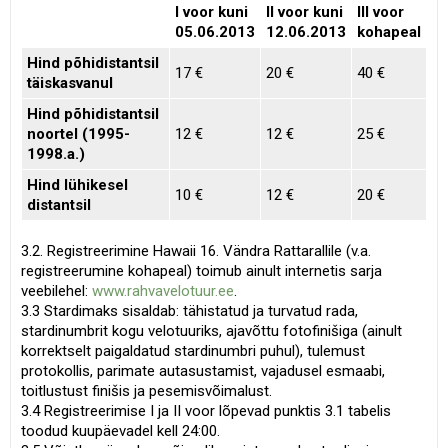
I voor kuni
II voor kuni
III voor
05.06.2013
12.06.2013
kohapeal
Hind põhidistantsil
17 €
20 €
40 €
täiskasvanul
Hind põhidistantsil
noortel (1995-
12 €
12 €
25 €
1998.a.)
Hind lühikesel
10 €
12 €
20 €
distantsil
3.2. Registreerimine Hawaii 16. Vändra Rattarallile (v.a.
registreerumine kohapeal) toimub ainult internetis sarja
veebilehel:
www.rahvavelotuur.ee
.
3.3 Stardimaks sisaldab: tähistatud ja turvatud rada,
stardinumbrit kogu velotuuriks, ajavõttu fotofinišiga (ainult
korrektselt paigaldatud stardinumbri puhul), tulemust
protokollis, parimate autasustamist, vajadusel esmaabi,
toitlustust finišis ja pesemisvõimalust.
3.4 Registreerimise I ja II voor lõpevad punktis 3.1 tabelis
toodud kuupäevadel kell 24:00.