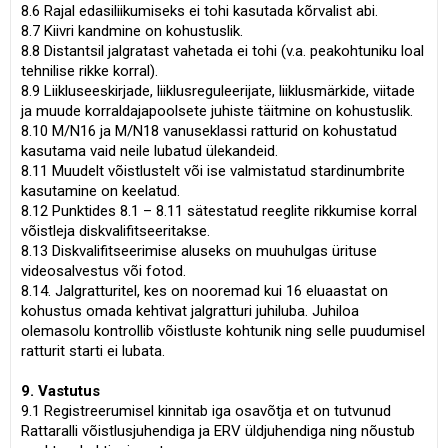
8.6 Rajal edasiliikumiseks ei tohi kasutada kõrvalist abi.
8.7 Kiivri kandmine on kohustuslik.
8.8 Distantsil jalgratast vahetada ei tohi (v.a. peakohtuniku loal
tehnilise rikke korral).
8.9 Liikluseeskirjade, liiklusreguleerijate, liiklusmärkide, viitade
ja muude korraldajapoolsete juhiste täitmine on kohustuslik.
8.10 M/N16 ja M/N18 vanuseklassi ratturid on kohustatud
kasutama vaid neile lubatud ülekandeid.
8.11 Muudelt võistlustelt või ise valmistatud stardinumbrite
kasutamine on keelatud.
8.12 Punktides 8.1 – 8.11 sätestatud reeglite rikkumise korral
võistleja diskvalifitseeritakse.
8.13 Diskvalifitseerimise aluseks on muuhulgas ürituse
videosalvestus või fotod.
8.14. Jalgratturitel, kes on nooremad kui 16 eluaastat on
kohustus omada kehtivat jalgratturi juhiluba. Juhiloa
olemasolu kontrollib võistluste kohtunik ning selle puudumisel
ratturit starti ei lubata.
9. Vastutus
9.1 Registreerumisel kinnitab iga osavõtja et on tutvunud
Rattaralli võistlusjuhendiga ja ERV üldjuhendiga ning nõustub