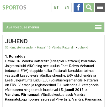
ET
EN
Ava võistluse menüü
JUHEND
»
»
Sündmuste kalender
Hawaii 16. Vändra Rattaralli
Juhend
1. Korraldus
Hawaii 16. Vändra Rattarallit (edaspidi: Rattaralli) korraldab
Jalgrattaklubi VIKO ning see kuulub Eesti Rahva Velotuuri
(edaspidi: ERV) etappide hulka. Rattaralli korraldus toimub
vastavalt käesolevale võistlusjuhendile, ERV üldjuhendile ja
Eesti Jalgratturite Liidu (EJL) võistlusreglemendile. Rattaralli
on ERV IV etapp ja registreeritud EJL kalendris 3. kategooria
võistlusena ning toimub laupäeval,
15. juunil 2013. a.
Vändras, Pärnumaal.
Võistluskeskus asub Vändra
Raamatukogu hoones aadressil Pilve tn. 2, Vändra, Pärnumaa.