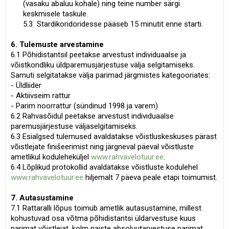
(vasaku abaluu kohale) ning teine number särgi
keskmisele taskule.
5.3 Stardikoridoridesse pääseb 15 minutit enne starti.
6. Tulemuste arvestamine
6.1 Põhidistantsil peetakse arvestust individuaalse ja
võistkondliku üldparemusjärjestuse välja selgitamiseks.
Samuti selgitatakse välja parimad järgmistes kategooriates:
- Üldliider
- Aktiivseim rattur
- Parim noorrattur (sündinud 1998 ja varem)
6.2 Rahvasõidul peetakse arvestust individuaalse
paremusjärjestuse väljaselgitamiseks.
6.3 Esialgsed tulemused avaldatakse võistluskeskuses pärast
võistlejate finišeerimist ning järgneval päeval võistluste
ametlikul koduleheküljel
www.rahvavelotuur.ee
.
6.4 Lõplikud protokollid avaldatakse võistluste kodulehel
www.rahvavelotuur.ee
hiljemalt 7 päeva peale etapi toimumist.
7. Autasustamine
7.1 Rattaralli lõpus toimub ametlik autasustamine, millest
kohustuvad osa võtma põhidistantsi üldarvestuse kuus
parimat võistlejat, kolm naiste absoluutarvestuse parimat,