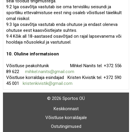
seal toodud tingimustega.
9.2 Iga osavõtja vastutab ise oma tervisliku seisundi ja
sportliku ettevalmistuse eest ning osaleb võistlusel täielikult
omal riisikol.
9.3 Iga osavõtja vastutab enda ohutuse ja endast oleneva
ohutuse eest kaasvõistlejate suhtes.
9.4 Kõik all 18-aastased osavõtjad on rajal lapsevanema või
hooldaja nõusolekul ja vastutusel.
10. Oluline informatsioon
Võistluse peakohtunik Mihkel Nanits tel. +372 556
89 622
mihkel.nanits@gmail.com
Võistluse korraldaja esindajad Kristen Kivistik tel. +372 590
45 001
kristenkivistik@gmail.com
© 2026 Sportos OÜ
Keskkonnast
Võistluse korraldajale
Ostutingimused