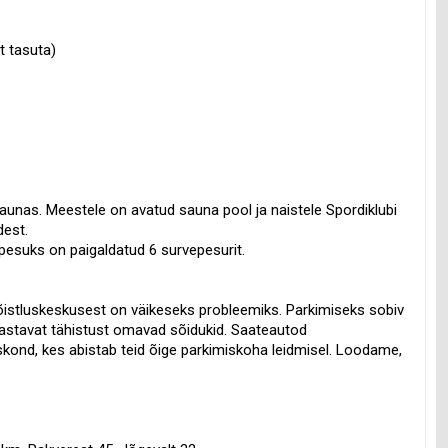
t tasuta)
unas. Meestele on avatud sauna pool ja naistele Spordiklubi
dest.
esuks on paigaldatud 6 survepesurit.
võistluskeskusest on väikeseks probleemiks. Parkimiseks sobiv
 vastavat tähistust omavad sõidukid. Saateautod
skond, kes abistab teid õige parkimiskoha leidmisel. Loodame,