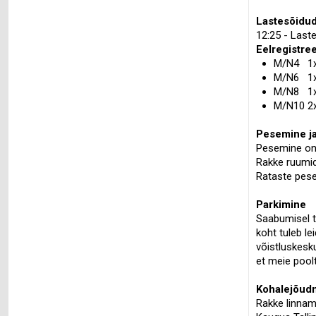
Lastesõidu
12:25 - Last
Eelregistre
M/N4 1x
M/N6 1
M/N8 1
M/N10 
Pesemine ja
Pesemine on 
Rakke ruumid
Rataste pese
Parkimine
Saabumisel t
koht tuleb l
võistluskesk
et meie poolt
Kohalejõudm
Rakke linna