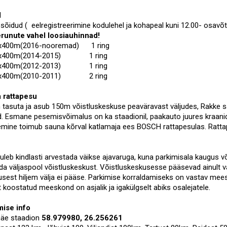
d
esõidud ( eelregistreerimine kodulehel ja kohapeal kuni 12.00- osavõt
erunute vahel loosiauhinnad!
400m(2016-nooremad) 1 ring
x400m(2014-2015) 1 ring
x400m(2012-2013) 1 ring
2x400m(2010-2011) 2 ring
 rattapesu
tasuta ja asub 150m võistluskeskuse peaväravast väljudes, Rakke sa
. Esmane pesemisvõimalus on ka staadionil, paakauto juures kraani
mine toimub sauna kõrval katlamaja ees BOSCH rattapesulas. Rattap
uleb kindlasti arvestada väikse ajavaruga, kuna parkimisala kaugus 
eida väljaspool võistluskeskust. Võistluskeskusesse pääsevad ainult
usest hiljem välja ei pääse. Parkimise korraldamiseks on vastav mee
 koostatud meeskond on asjalik ja igakülgselt abiks osalejatele.
ise info
mäe staadion
58.979980, 26.256261