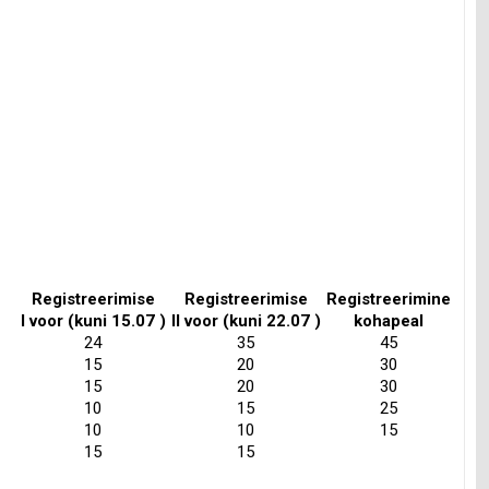
Registreerimise
Registreerimise
Registreerimine
I voor (kuni 15.07 )
II voor (kuni 22.07 )
kohapeal
24
35
45
15
20
30
15
20
30
10
15
25
10
10
15
15
15