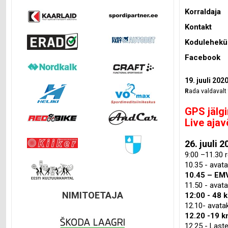
Korraldaja
Kontakt
Kodulehekü
Facebook
19. juuli 202
R
ada valdavalt
GPS jälg
Live aja
26. juuli 
9:00 –11.30 r
10.35 - avat
10.45 – EM
11.50 - avata
NIMITOETAJA
12:00 - 48 
12.10- avata
12.20 -19 k
12.25 - Laste