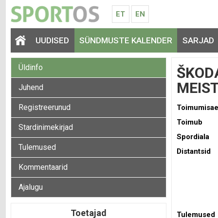
ET
EN
UUDISED
SÜNDMUSTE KALENDER
SARJAD
Üldinfo
ŠKODA
MEIS
Juhend
Registreerunud
Toimumisa
Toimub
Stardinimekirjad
Spordiala
Tulemused
Distantsid
Kommentaarid
Ajalugu
Toetajad
Tulemused