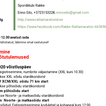
Spordiklubi Rakke
Enno Eilo, +3725153228,
ennoeilo@gmail.com
lg
http://www.rattamaratonid.ee
https://www.facebook.com/Rakke-Rattamaraton-66369
0 12.00 avatud rada
 tähistatud, läbimine omal vastutusel!
imine
võtutulemused
2020 võistluspäev
egistreerimine, numbrite väljastamine (XXL kuni 10.30)
akse XXL sõidu stardikoridorid
V XCM/XXL sõidu 71 km start
kse põhisõidu stardikoridorid
km põhisõidu start
kse Noorte- ja matkasõidu stardikoridorid
m Noorte- ja matkasõidu start
sõidud. Eelregistreerimine kodulehel ja kohapeal kuni 12.00