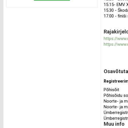
15.15- EMV 
15.30 - Škod
17.00 - finiš
Rajakirjel
https://www
https://www.
Osavõtut
Registreerim
Põhisõit
Põhisõidu so
Noorte- ja m
Noorte- ja m
Ümberregistr
Ümberregistr
Muu info