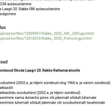
XCM autasustamine
a Laagri 20. Rakke RM autasustamine
i sulgemine
dus
.upload.ee/files/12009997/Rakke_2020_XXL_EMV.gpx.html
upload.ee/files/12010023/Rakke_2020_Pohisoit.gpx.html
asud
istasud Škoda Laagri 20. Rakke Rattamaratonile
odushind (2002.a. ja hiljem sündinud ning 1960.a. ja varem sündinud)
atkasõit
atkasõidu soodushind (2002.a. ja hiljem sündinud)
eerimine sama distantsi piires või pikemalt sõidult lühemale
eerimine lühemalt sõidult pikemale või soodushinnalt tavahinnale