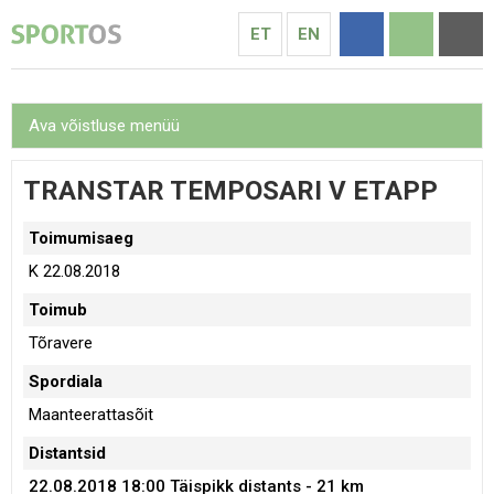
ET
EN
Ava võistluse menüü
TRANSTAR TEMPOSARI V ETAPP
Toimumisaeg
K 22.08.2018
Toimub
Tõravere
Spordiala
Maanteerattasõit
Distantsid
22.08.2018 18:00
Täispikk distants - 21 km