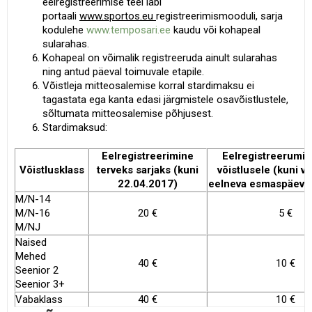
eelregistreerimise teel läbi
portaali
www.sportos.eu
registreerimismooduli, sarja
kodulehe
www.temposari.ee
kaudu või kohapeal
sularahas.
Kohapeal on võimalik registreeruda ainult sularahas
ning antud päeval toimuvale etapile.
Võistleja mitteosalemise korral stardimaksu ei
tagastata ega kanta edasi järgmistele osavõistlustele,
sõltumata mitteosalemise põhjusest.
Stardimaksud:
Eelregistreerimine
Eelregistreerumin
Võistlusklass
terveks sarjaks (kuni
võistlusele (kuni võ
22.04.2017)
eelneva esmaspäeva
M/N-14
M/N-16
20 €
5 €
M/NJ
Naised
Mehed
40 €
10 €
Seenior 2
Seenior 3+
Vabaklass
40 €
10 €