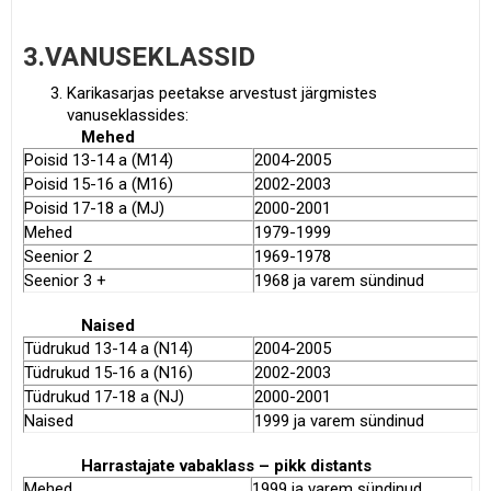
3.VANUSEKLASSID
Karikasarjas peetakse arvestust järgmistes
vanuseklassides:
Mehed
Poisid 13-14 a (M14)
2004-2005
Poisid 15-16 a (M16)
2002-2003
Poisid 17-18 a (MJ)
2000-2001
Mehed
1979-1999
Seenior 2
1969-1978
Seenior 3 +
1968 ja varem sündinud
Naised
Tüdrukud 13-14 a (N14)
2004-2005
Tüdrukud 15-16 a (N16)
2002-2003
Tüdrukud 17-18 a (NJ)
2000-2001
Naised
1999 ja varem sündinud
Harrastajate vabaklass – pikk distants
Mehed
1999 ja varem sündinud