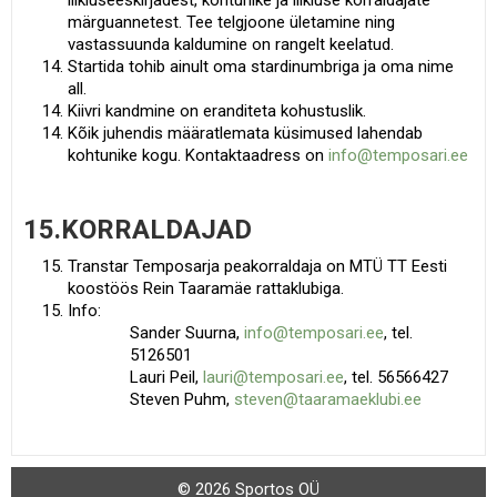
liikluseeskirjadest, kohtunike ja liikluse korraldajate
märguannetest. Tee telgjoone ületamine ning
vastassuunda kaldumine on rangelt keelatud.
Startida tohib ainult oma stardinumbriga ja oma nime
all.
Kiivri kandmine on eranditeta kohustuslik.
Kõik juhendis määratlemata küsimused lahendab
kohtunike kogu. Kontaktaadress on
info@temposari.ee
15.KORRALDAJAD
Transtar Temposarja peakorraldaja on MTÜ TT Eesti
koostöös Rein Taaramäe rattaklubiga.
Info:
Sander Suurna,
info@temposari.ee
, tel.
5126501
Lauri Peil,
lauri@temposari.ee
, tel. 56566427
Steven Puhm,
steven@taaramaeklubi.ee
© 2026 Sportos OÜ