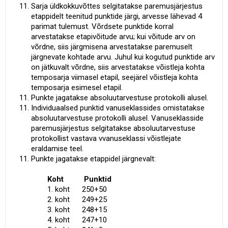
Sarja üldkokkuvõttes selgitatakse paremusjärjestus
etappidelt teenitud punktide järgi, arvesse lähevad 4
parimat tulemust. Võrdsete punktide korral
arvestatakse etapivõitude arvu; kui võitude arv on
võrdne, siis järgmisena arvestatakse paremuselt
järgnevate kohtade arvu. Juhul kui kogutud punktide arv
on jätkuvalt võrdne, siis arvestatakse võistleja kohta
temposarja viimasel etapil, seejärel võistleja kohta
temposarja esimesel etapil.
Punkte jagatakse absoluutarvestuse protokolli alusel.
Individuaalsed punktid vanuseklassides omistatakse
absoluutarvestuse protokolli alusel. Vanuseklasside
paremusjärjestus selgitatakse absoluutarvestuse
protokollist vastava vvanuseklassi võistlejate
eraldamise teel.
Punkte jagatakse etappidel järgnevalt:
Koht Punktid
1. koht 250+50
2. koht 249+25
3. koht 248+15
4. koht 247+10