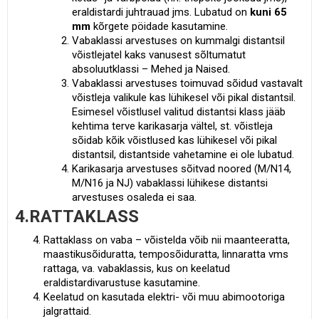
eraldistardi juhtrauad jms. Lubatud on
kuni 65
mm
kõrgete pöidade kasutamine.
Vabaklassi arvestuses on kummalgi distantsil
võistlejatel kaks vanusest sõltumatut
absoluutklassi – Mehed ja Naised.
Vabaklassi arvestuses toimuvad sõidud vastavalt
võistleja valikule kas lühikesel või pikal distantsil.
Esimesel võistlusel valitud distantsi klass jääb
kehtima terve karikasarja vältel, st. võistleja
sõidab kõik võistlused kas lühikesel või pikal
distantsil, distantside vahetamine ei ole lubatud.
Karikasarja arvestuses sõitvad noored (M/N14,
M/N16 ja NJ) vabaklassi lühikese distantsi
arvestuses osaleda ei saa.
4.RATTAKLASS
Rattaklass on vaba – võistelda võib nii maanteeratta,
maastikusõiduratta, temposõiduratta, linnaratta vms
rattaga, va. vabaklassis, kus on keelatud
eraldistardivarustuse kasutamine.
Keelatud on kasutada elektri- või muu abimootoriga
jalgrattaid.