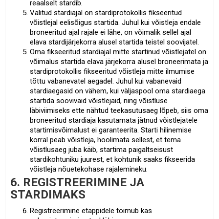
reaalselt stardib.
Valitud stardiajal on stardiprotokollis fikseeritud
võistlejal eelisõigus startida. Juhul kui võistleja endale
broneeritud ajal rajale ei lähe, on võimalik sellel ajal
elava stardijärjekorra alusel startida teistel soovijatel.
Oma fikseeritud stardiajal mitte startinud võistlejatel on
võimalus startida elava järjekorra alusel broneerimata ja
stardiprotokollis fikseeritud võistleja mitte ilmumise
tõttu vabanevatel aegadel. Juhul kui vabanevaid
stardiaegasid on vähem, kui väljaspool oma stardiaega
startida soovivaid võistlejaid, ning võistluse
läbiviimiseks ette nähtud teekasutusaeg lõpeb, siis oma
broneeritud stardiaja kasutamata jätnud võistlejatele
startimisvõimalust ei garanteerita. Starti hilinemise
korral peab võistleja, hoolimata sellest, et tema
võistlusaeg juba käib, startima paigaltseisust
stardikohtuniku juurest, et kohtunik saaks fikseerida
võistleja nõuetekohase rajalemineku.
6. REGISTREERIMINE JA
STARDIMAKS
Registreerimine etappidele toimub kas