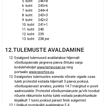
5. koht 246+8
6. koht 245+6
7. koht 244+4
8. koht 243+3
9. koht 242+2
10. koht 241+1
11. koht 240
12. koht 239
13. koht 238 jne
12.TULEMUSTE AVALDAMINE
Esialgsed tulemused avaldatakse hiljemalt
võistluspäevale järgneva päeva õhtuks sarja
koduleheküljel
www.temposari.ee
ning
portaalis
www.sportos.eu
.
Esialgsetes tulemustes esineda võivate vigade osas
tuleb protestid esitada hiljemalt 3 päeva jooksul,
võistluspäevast arvates, punktis 14.7 märgitud e-posti
aadressidele. Protestid võistlusmääruste ja/või toodud
nõuete rikkumiste kohta tuleb esitada peakohtunikule
kirjalikult 1 tunni jooksul pärast finiši sulgemist.
Lõplikud protokollid avaldatakse EJL