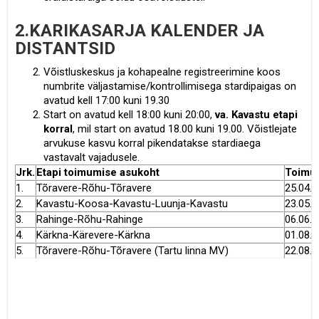
2.KARIKASARJA KALENDER JA
DISTANTSID
Võistluskeskus ja kohapealne registreerimine koos
numbrite väljastamise/kontrollimisega stardipaigas on
avatud kell 17:00 kuni 19.30
Start on avatud kell 18:00 kuni 20:00,
va. Kavastu etapi
korral
, mil start on avatud 18.00 kuni 19.00. Võistlejate
arvukuse kasvu korral pikendatakse stardiaega
vastavalt vajadusele.
Jrk.
Etapi toimumise asukoht
Toimu
1.
Tõravere-Rõhu-Tõravere
25.04.
2.
Kavastu-Koosa-Kavastu-Luunja-Kavastu
23.05.
3.
Rahinge-Rõhu-Rahinge
06.06.
4.
Kärkna-Kärevere-Kärkna
01.08.
5.
Tõravere-Rõhu-Tõravere (Tartu linna MV)
22.08.