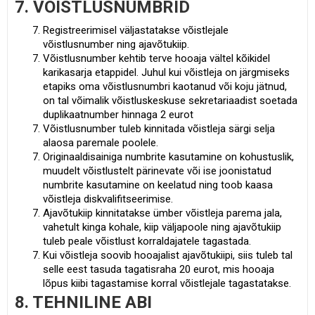
7. VÕISTLUSNUMBRID
Registreerimisel väljastatakse võistlejale
võistlusnumber ning ajavõtukiip.
Võistlusnumber kehtib terve hooaja vältel kõikidel
karikasarja etappidel. Juhul kui võistleja on järgmiseks
etapiks oma võistlusnumbri kaotanud või koju jätnud,
on tal võimalik võistluskeskuse sekretariaadist soetada
duplikaatnumber hinnaga 2 eurot
Võistlusnumber tuleb kinnitada võistleja särgi selja
alaosa paremale poolele.
Originaaldisainiga numbrite kasutamine on kohustuslik,
muudelt võistlustelt pärinevate või ise joonistatud
numbrite kasutamine on keelatud ning toob kaasa
võistleja diskvalifitseerimise.
Ajavõtukiip kinnitatakse ümber võistleja parema jala,
vahetult kinga kohale, kiip väljapoole ning ajavõtukiip
tuleb peale võistlust korraldajatele tagastada.
Kui võistleja soovib hooajalist ajavõtukiipi, siis tuleb tal
selle eest tasuda tagatisraha 20 eurot, mis hooaja
lõpus kiibi tagastamise korral võistlejale tagastatakse.
8. TEHNILINE ABI