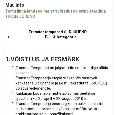
Muu info
Tartu linna lahtised meistrivõistlused eraldistardiga
sõidus JUHEND
Transtar temposari üLDJUHEND
EJL 3. kategooria
1.VÕISTLUS JA EESMÄRK
Transtar Temposari on jalgratturite eraldistardiga sõidu
karikasari.
Transtar Temposarja etapid viiakse läbi vastavalt
karikasarja üldjuhendile ja Eesti Jalgratturite Liidu (EJL)
võistlusreglemendile.
Karikasari koosneb
viiest
etapist, mis peetakse
ajavahemikul 25. aprill – 22. august 2018.a.
Transtar Temposarja eesmärgiks on pakkuda nii eliit-
kui harrastussportlastele võimalust mõõtu võtta
eraldistardiga sõidu osavõistlustel.