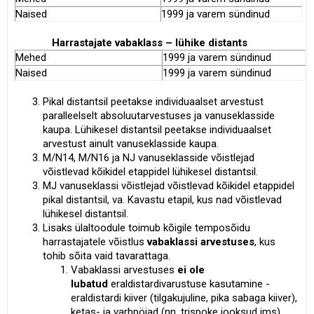
Naised
1999 ja varem sündinud
Harrastajate vabaklass – lühike distants
Mehed
1999 ja varem sündinud
Naised
1999 ja varem sündinud
Pikal distantsil peetakse individuaalset arvestust
paralleelselt absoluutarvestuses ja vanuseklasside
kaupa. Lühikesel distantsil peetakse individuaalset
arvestust ainult vanuseklasside kaupa.
M/N14, M/N16 ja NJ vanuseklasside võistlejad
võistlevad kõikidel etappidel lühikesel distantsil.
MJ vanuseklassi võistlejad võistlevad kõikidel etappidel
pikal distantsil, va. Kavastu etapil, kus nad võistlevad
lühikesel distantsil.
Lisaks ülaltoodule toimub kõigile temposõidu
harrastajatele võistlus
vabaklassi arvestuses
, kus
tohib sõita vaid tavarattaga.
Vabaklassi arvestuses
ei ole
lubatud
eraldistardivarustuse kasutamine
-
eraldistardi kiiver (tilgakujuline, pika sabaga kiiver),
ketas- ja varbpöiad (nn. trispoke jooksud jms),