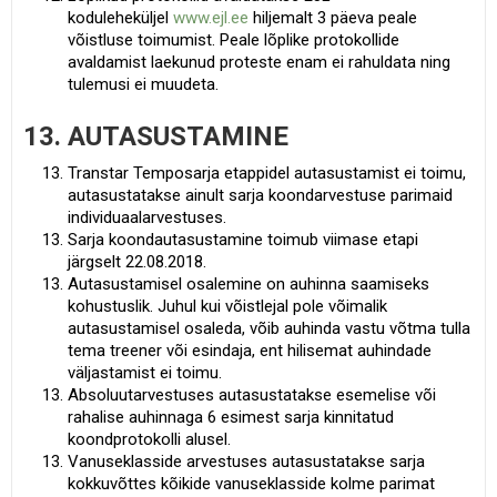
koduleheküljel
www.ejl.ee
hiljemalt 3 päeva peale
võistluse toimumist. Peale lõplike protokollide
avaldamist laekunud proteste enam ei rahuldata ning
tulemusi ei muudeta.
13. AUTASUSTAMINE
Transtar Temposarja etappidel autasustamist ei toimu,
autasustatakse ainult sarja koondarvestuse parimaid
individuaalarvestuses.
Sarja koondautasustamine toimub viimase etapi
järgselt 22.08.2018.
Autasustamisel osalemine on auhinna saamiseks
kohustuslik. Juhul kui võistlejal pole võimalik
autasustamisel osaleda, võib auhinda vastu võtma tulla
tema treener või esindaja, ent hilisemat auhindade
väljastamist ei toimu.
Absoluutarvestuses autasustatakse esemelise või
rahalise auhinnaga 6 esimest sarja kinnitatud
koondprotokolli alusel.
Vanuseklasside arvestuses autasustatakse sarja
kokkuvõttes kõikide vanuseklasside kolme parimat