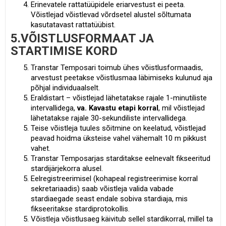
Erinevatele rattatüüpidele eriarvestust ei peeta.
Võistlejad võistlevad võrdsetel alustel sõltumata
kasutatavast rattatüübist.
5.VÕISTLUSFORMAAT JA
STARTIMISE KORD
Transtar Temposari toimub ühes võistlusformaadis,
arvestust peetakse võistlusmaa läbimiseks kulunud aja
põhjal individuaalselt.
Eraldistart – võistlejad lähetatakse rajale 1-minutiliste
intervallidega,
va. Kavastu etapi korral
, mil võistlejad
lähetatakse rajale 30-sekundiliste intervallidega.
Teise võistleja tuules sõitmine on keelatud, võistlejad
peavad hoidma üksteise vahel vähemalt 10 m pikkust
vahet.
Transtar Temposarjas starditakse eelnevalt fikseeritud
stardijärjekorra alusel.
Eelregistreerimisel (kohapeal registreerimise korral
sekretariaadis) saab võistleja valida vabade
stardiaegade seast endale sobiva stardiaja, mis
fikseeritakse stardiprotokollis.
Võistleja võistlusaeg käivitub sellel stardikorral, millel ta