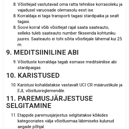
Võistlejad vastutavad oma ratta tehnilise korrasoleku ja
vajadusel varuosade olemasolu eest ise.
Korraldaja ei taga transporti tagasi stardipaika ja sealt
tagasi.
Soovi korral võib võistlejat rajal saata saateauto,
selleks tuleb saateauto number fikseerida kohtuniku
juures. Saateauto ei tohi sõita võistlejale lähemal kui 25
m.
9. MEDITSIINILINE ABI
Võistluste korraldaja tagab esmase meditsiinilise abi
stardipaigas.
10. KARISTUSED
Karistusi kohaldatakse vastavalt UCI CR määrustikule ja
EJL võistlusreglemendile.
11. PAREMUSJÄRJESTUSE
SELGITAMINE
Etappide paremusjärjestus selgitatakse kõikides
kategooriates välja võistlusmaa läbimiseks kulunud
aegade põhjal.