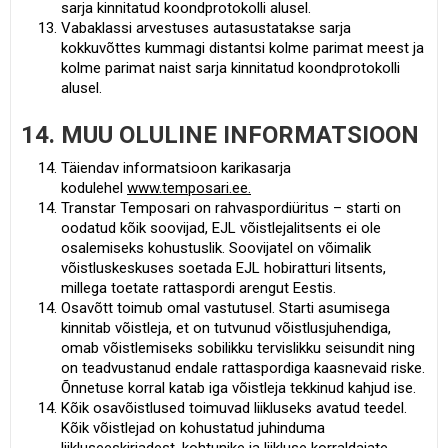
sarja kinnitatud koondprotokolli alusel.
Vabaklassi arvestuses autasustatakse sarja
kokkuvõttes kummagi distantsi kolme parimat meest ja
kolme parimat naist sarja kinnitatud koondprotokolli
alusel.
14. MUU OLULINE INFORMATSIOON
Täiendav informatsioon karikasarja
kodulehel
www.temposari.ee.
Transtar Temposari on rahvaspordiüritus – starti on
oodatud kõik soovijad, EJL võistlejalitsents ei ole
osalemiseks kohustuslik. Soovijatel on võimalik
võistluskeskuses soetada EJL hobiratturi litsents,
millega toetate rattaspordi arengut Eestis.
Osavõtt toimub omal vastutusel. Starti asumisega
kinnitab võistleja, et on tutvunud võistlusjuhendiga,
omab võistlemiseks sobilikku tervislikku seisundit ning
on teadvustanud endale rattaspordiga kaasnevaid riske.
Õnnetuse korral katab iga võistleja tekkinud kahjud ise.
Kõik osavõistlused toimuvad liikluseks avatud teedel.
Kõik võistlejad on kohustatud juhinduma