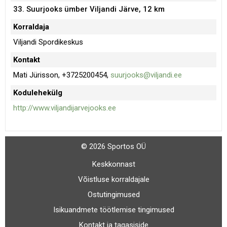
33. Suurjooks ümber Viljandi Järve, 12 km
Korraldaja
Viljandi Spordikeskus
Kontakt
Mati Jürisson, +3725200454,
suurjooks@viljandi.ee
Kodulehekülg
http://www.viljandijarvejooks.ee
© 2026 Sportos OÜ
Keskkonnast
Võistluse korraldajale
Ostutingimused
Isikuandmete töötlemise tingimused
Kontakt ja tagasiside