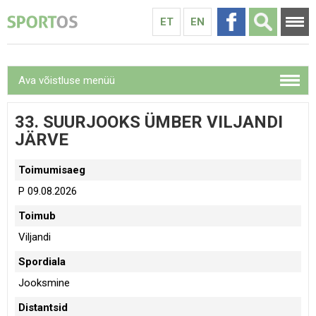
ET
EN
Ava võistluse menüü
33. SUURJOOKS ÜMBER VILJANDI
JÄRVE
Toimumisaeg
P 09.08.2026
Toimub
Viljandi
Spordiala
Jooksmine
Distantsid