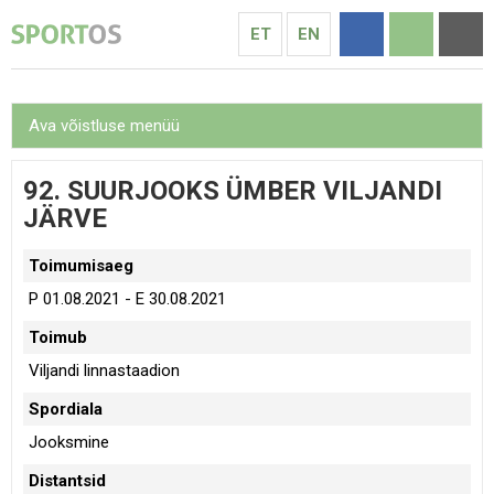
ET
EN
Ava võistluse menüü
92. SUURJOOKS ÜMBER VILJANDI
JÄRVE
Toimumisaeg
P 01.08.2021 - E 30.08.2021
Toimub
Viljandi linnastaadion
Spordiala
Jooksmine
Distantsid