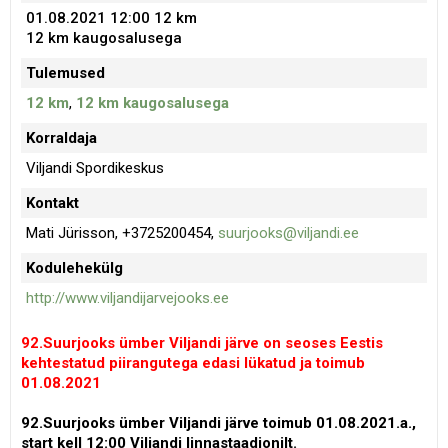
01.08.2021 12:00
12 km
12 km kaugosalusega
Tulemused
12 km
,
12 km kaugosalusega
Korraldaja
Viljandi Spordikeskus
Kontakt
Mati Jürisson, +3725200454,
suurjooks@viljandi.ee
Kodulehekülg
http://www.viljandijarvejooks.ee
92.Suurjooks ümber Viljandi järve on seoses Eestis
kehtestatud piirangutega edasi lükatud ja toimub
01.08.2021
92.Suurjooks ümber Viljandi järve toimub 01.08.2021.a.,
start kell 12:00 Viljandi linnastaadionilt.