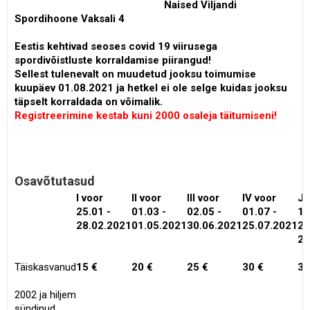
Naised Viljandi
Spordihoone Vaksali 4
Eestis kehtivad seoses covid 19 viirusega
spordivõistluste korraldamise piirangud!
Sellest tulenevalt on muudetud jooksu toimumise
kuupäev 01.08.2021 ja hetkel ei ole selge kuidas jooksu
täpselt korraldada on võimalik.
Registreerimine kestab kuni 2000 osaleja täitumiseni!
Osavõtutasud
I voor
II voor
III voor
IV voor
Jä
25.01 -
01.03 -
02.05 -
01.07 -
1
28.02.2021
01.05.2021
30.06.2021
25.07.2021
26
29
Täiskasvanud
15 €
20 €
25 €
30 €
35
2002 ja hiljem
sündinud